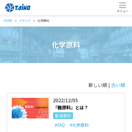
HOME
メディア
化学原料
化学原料
新しい順 |
古い順
2022/12/05
『難原料』とは？
製造委託
#FAQ
#化学原料