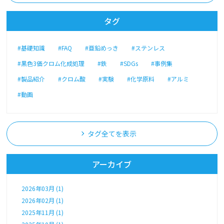
タグ
#基礎知識
#FAQ
#亜鉛めっき
#ステンレス
#黒色3価クロム化成処理
#鉄
#SDGs
#事例集
#製品紹介
#クロム酸
#実験
#化学原料
#アルミ
#動画
タグ全てを表示
アーカイブ
2026年03月 (1)
2026年02月 (1)
2025年11月 (1)