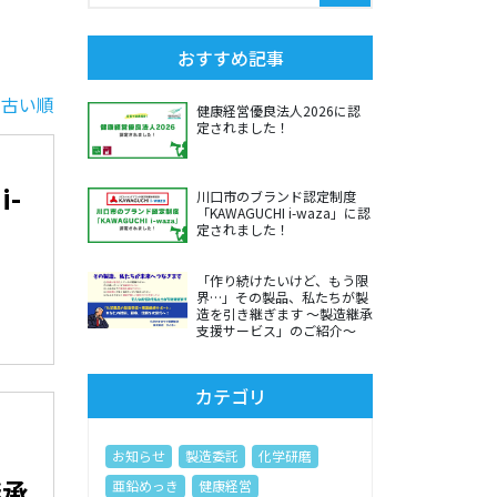
おすすめ記事
|
古い順
健康経営優良法人2026に認
定されました！
i-
川口市のブランド認定制度
「KAWAGUCHI i-waza」に認
定されました！
「作り続けたいけど、もう限
界…」その製品、私たちが製
造を引き継ぎます ～製造継承
支援サービス」のご紹介～
カテゴリ
お知らせ
製造委託
化学研磨
継承
亜鉛めっき
健康経営