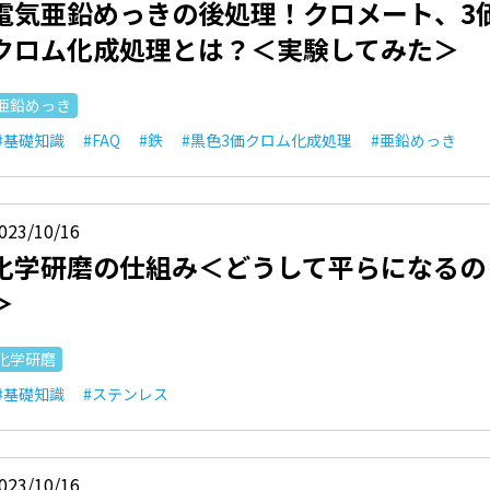
電気亜鉛めっきの後処理！クロメート、3
クロム化成処理とは？＜実験してみた＞
亜鉛めっき
#基礎知識
#FAQ
#鉄
#黒色3価クロム化成処理
#亜鉛めっき
023/10/16
化学研磨の仕組み＜どうして平らになるの
＞
化学研磨
#基礎知識
#ステンレス
023/10/16