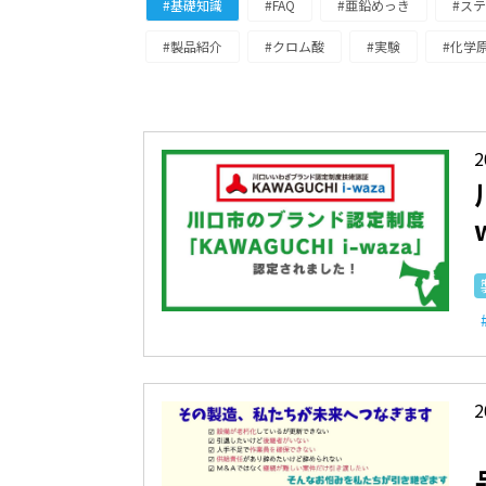
#基礎知識
#FAQ
#亜鉛めっき
#ス
#製品紹介
#クロム酸
#実験
#化学
2
2