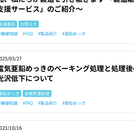
支援サービス」のご紹介～
製造委託
お知らせ
#基礎知識
#FAQ
#製品紹介
#亜鉛めっき
025/05/27
電気亜鉛めっきのベーキング処理と処理後
光沢低下について
亜鉛めっき
金属表面処理
#基礎知識
#FAQ
#製品紹介
#亜鉛めっき
023/10/16