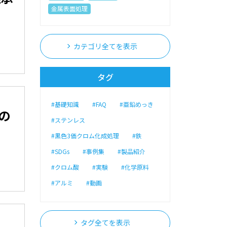
金属表面処理
カテゴリ全てを表示
タグ
#基礎知識
#FAQ
#亜鉛めっき
の
#ステンレス
#黒色3価クロム化成処理
#鉄
#SDGs
#事例集
#製品紹介
#クロム酸
#実験
#化学原料
#アルミ
#動画
タグ全てを表示