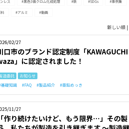
テンレス
#黒色3価クロム化成処理
#鉄
#SDGs
#事例集
原料
#アルミ
#動画
新しい順 
026/02/27
川口市のブランド認定制度「KAWAGUCHI 
waza」に認定されました！
製造委託
お知らせ
#基礎知識
#FAQ
#製品紹介
#亜鉛めっき
025/11/27
「作り続けたいけど、もう限界…」その製
品、私たちが製造を引き継ぎます ～製造