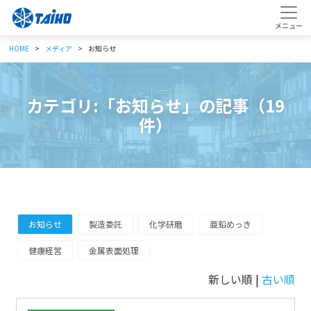
HOME
メディア
お知らせ
カテゴリ:「お知らせ」の記事（19
件）
お知らせ
製造委託
化学研磨
亜鉛めっき
健康経営
金属表面処理
新しい順 |
古い順