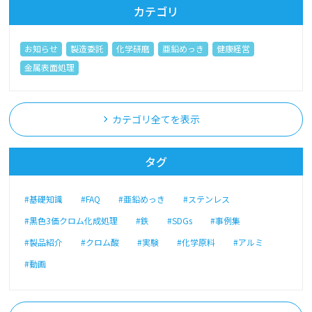
カテゴリ
お知らせ
製造委託
化学研磨
亜鉛めっき
健康経営
金属表面処理
カテゴリ全てを表示
タグ
#基礎知識
#FAQ
#亜鉛めっき
#ステンレス
#黒色3価クロム化成処理
#鉄
#SDGs
#事例集
#製品紹介
#クロム酸
#実験
#化学原料
#アルミ
#動画