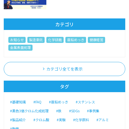
カテゴリ
お知らせ
製造委託
化学研磨
亜鉛めっき
健康経営
金属表面処理
カテゴリ全てを表示
タグ
#基礎知識
#FAQ
#亜鉛めっき
#ステンレス
#黒色3価クロム化成処理
#鉄
#SDGs
#事例集
#製品紹介
#クロム酸
#実験
#化学原料
#アルミ
#動画