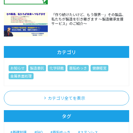
「作り続けたいけど、もう限界…」その製品、
私たちが製造を引き継ぎます ～製造継承支援
サービス」のご紹介～
カテゴリ
お知らせ
製造委託
化学研磨
亜鉛めっき
健康経営
金属表面処理
カテゴリ全てを表示
タグ
#基礎知識
#FAQ
#亜鉛めっき
#ステンレス