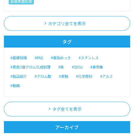
金属表面処理
カテゴリ全てを表示
タグ
#基礎知識
#FAQ
#亜鉛めっき
#ステンレス
#黒色3価クロム化成処理
#鉄
#SDGs
#事例集
#製品紹介
#クロム酸
#実験
#化学原料
#アルミ
#動画
タグ全てを表示
アーカイブ