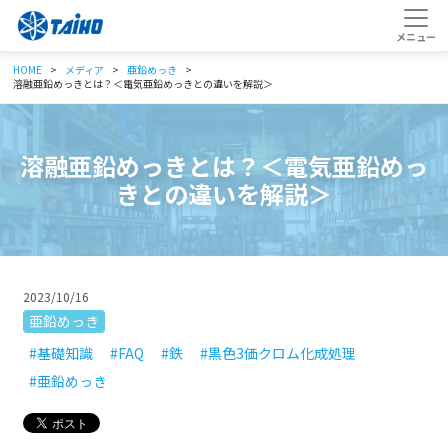
HOME
メディア
亜鉛めっき
溶融亜鉛めっきとは？＜電気亜鉛めっきとの違いを解説＞
溶融亜鉛めっきとは？＜電気亜鉛めっ
きとの違いを解説＞
2023/10/16
亜鉛めっき
#基礎知識
#FAQ
#鉄
#黒色3価クロム化成処理
#亜鉛めっき